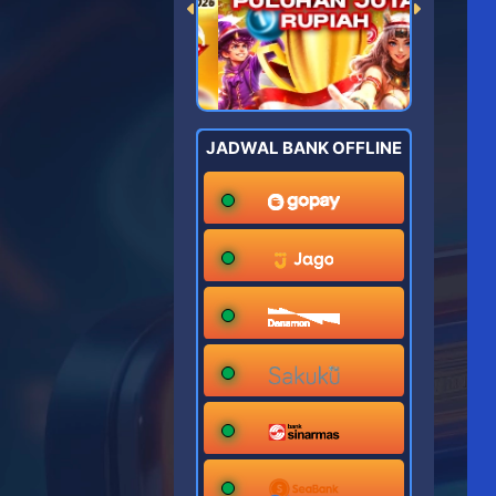
JADWAL BANK OFFLINE