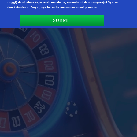
tinggi) dan bahwa saya telah membaca, memahami dan menyetujui
Syarat
dan ketentuan
. Saya juga bersedia menerima email promosi
SUBMIT