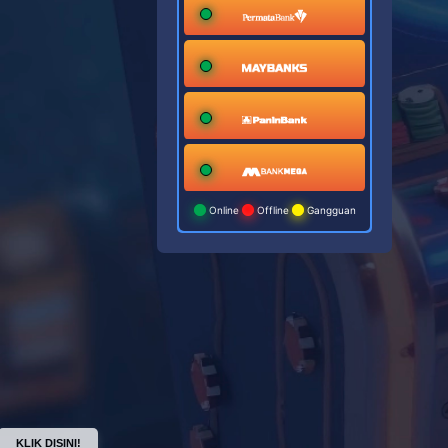
Online
Offline
Gangguan
KLIK DISINI!