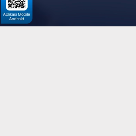
Jadwal bank
Kalkula
VISABET88 AGEN SLO
VISABET88 SLOTS | VISABET88 ESPORT | V
VISABET88 TANGKAS | VISABET88 TOGEL | VI
REFERRAL |
Agen Taruhan Online
&
Situs Judi
indonesia. Dengan hanya mempunyai 1 Usernam
mulai dari Slot, live casino, game tangkas, idnl