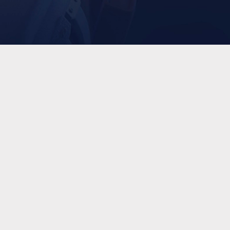
t
Zona Visabet88
K |
T88
 di
cor
dan