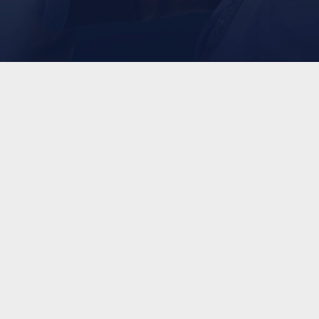
tor Mix Parlay
Link Alternatif Visabet88
RTP Slo
Lisensi
T ONLINE TERPERCAYA DI INDONESIA
ISABET88 LIVE CASINO | VISABET88 POKER | VISABET88 SPORTSBOO
SABET88 IDNTRADE | VISABET88 IDNRNG | VISABET88 PROMOSI | VISABE
 Online terpercaya
resmi aman dengan partner Provider Terbesar & Terkenal
e ID anda sudah bisa memainkan semua permainan
taruhan judi online terga
ive, togel, tembak ikan, taruhan esport dan judi sportbook yang pastinya seru 