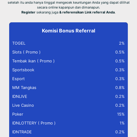
setelah itu anda hanya tinggal mengecek keuntungan Anda yang dapat dilihat
secara online kapanpun dan dimanapun.
Register
sekarang juga
& referensikan Link referral Anda
.
Komisi Bonus Referral
TOGEL
2%
Slots ( Promo )
0.5%
Tembak ikan ( Promo )
0.5%
Sportsbook
0.3%
Esport
0.3%
MM Tangkas
0.8%
IDNLIVE
0.2%
Live Casino
0.2%
Poker
15%
IDNLOTTERY ( Promo )
1%
IDNTRADE
0.2%