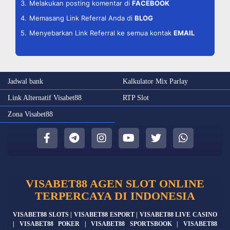
3.
Melakukan posting komentar di
FACEBOOK
4.
Memasang Link Referral Anda di
BLOG
5.
Menyebarkan Link Referral ke semua kontak
EMAIL
Jadwal bank
Kalkulator Mix Parlay
Link Alternatif Visabet88
RTP Slot
Zona Visabet88
VISABET88 AGEN SLOT ONLINE
TERPERCAYA DI INDONESIA
VISABET88 SLOTS | VISABET88 ESPORT | VISABET88 LIVE CASINO
| VISABET88 POKER | VISABET88 SPORTSBOOK | VISABET88